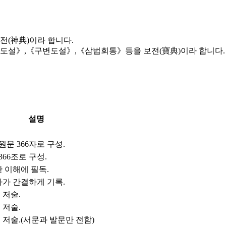
(神典)이라 합니다.
도설》,《구변도설》,《삼법회통》등을 보전(寶典)이라 합니다.
설명
원문 366자로 구성.
366조로 구성.
 이해에 필독.
가 간결하게 기록.
 저술.
 저술.
저술.(서문과 발문만 전함)