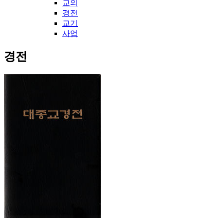
교의
경전
교기
사업
경전