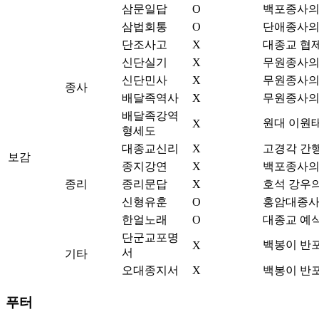
삼문일답
O
백포종사의 
삼법회통
O
단애종사의
단조사고
X
대종교 협제
신단실기
X
무원종사의 
신단민사
X
무원종사의 
종사
배달족역사
X
무원종사의 
배달족강역
원대 이원태
X
형세도
대종교신리
X
고경각 간행
보감
종지강연
X
백포종사의
종리
종리문답
X
호석 강우의
신형유훈
O
홍암대종사
한얼노래
O
대종교 예식
단군교포명
백봉이 반포
X
서
기타
오대종지서
X
백봉이 반포
푸터