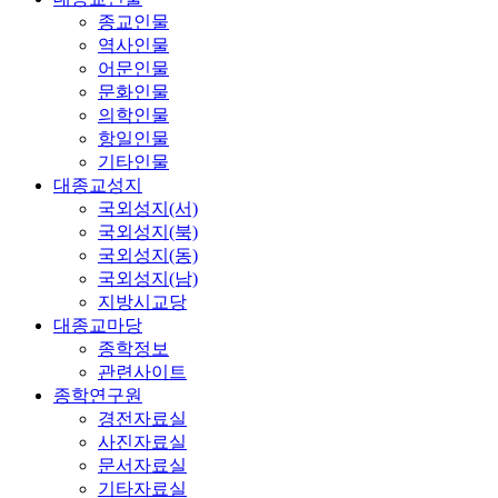
종교인물
역사인물
어문인물
문화인물
의학인물
항일인물
기타인물
대종교성지
국외성지(서)
국외성지(북)
국외성지(동)
국외성지(남)
지방시교당
대종교마당
종학정보
관련사이트
종학연구원
경전자료실
사진자료실
문서자료실
기타자료실