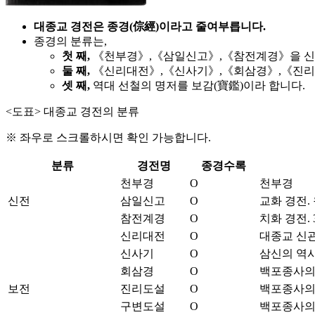
대종교 경전은 종경(倧經)이라고 줄여부릅니다.
종경의 분류는,
첫 째,
《천부경》,《삼일신고》,《참전계경》을 신전
둘 째,
《신리대전》,《신사기》,《회삼경》,《진리
셋 째,
역대 선철의 명저를 보감(寶鑑)이라 합니다.
<도표> 대종교 경전의 분류
※ 좌우로 스크롤하시면 확인 가능합니다.
분류
경전명
종경수록
천부경
O
천부경
신전
삼일신고
O
교화 경전. 
참전계경
O
치화 경전. 
신리대전
O
대종교 신관
신사기
O
삼신의 역사
회삼경
O
백포종사의
보전
진리도설
O
백포종사의
구변도설
O
백포종사의 