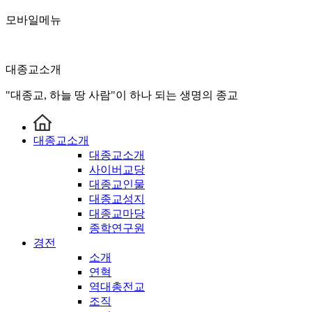
모바일메뉴
대종교소개
"대종교, 하늘 땅 사람"이 하나 되는 생명의 종교
대종교소개
대종교소개
사이버교당
대종교인물
대종교성지
대종교마당
종학연구원
경전
소개
연혁
역대총전교
조직