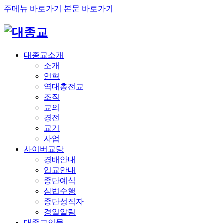
주메뉴 바로가기
본문 바로가기
대종교소개
소개
연혁
역대총전교
조직
교의
경전
교기
사업
사이버교당
경배안내
입교안내
종단예식
삼법수행
종단성직자
경일알림
대종교인물