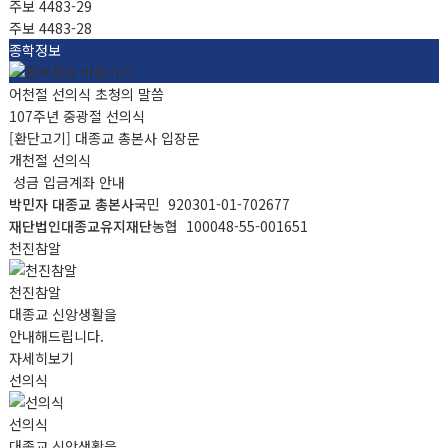
주보 4483-29
주보 4483-28
종학정보
어천절 선의식 초청의 말씀
107주년 중광절 선의식
[환단고기] 대종교 총본사 입장문
개천절 선의식
성금 입금계좌 안내
박민자 대종교 총본사
국민 920301-01-702677
재단법인대종교유지재단
농협 100048-55-001651
천진참알
천진참알
대종교 신앙생활을
안내해드립니다.
자세히보기
선의식
선의식
대종교 신앙생활을