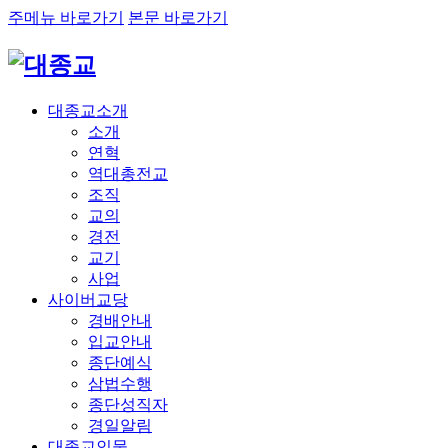
주메뉴 바로가기
본문 바로가기
대종교소개
소개
연혁
역대총전교
조직
교의
경전
교기
사업
사이버교당
경배안내
입교안내
종단예식
삼법수행
종단성직자
경일알림
대종교인물