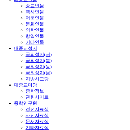
종교인물
역사인물
어문인물
문화인물
의학인물
항일인물
기타인물
대종교성지
국외성지(서)
국외성지(북)
국외성지(동)
국외성지(남)
지방시교당
대종교마당
종학정보
관련사이트
종학연구원
경전자료실
사진자료실
문서자료실
기타자료실