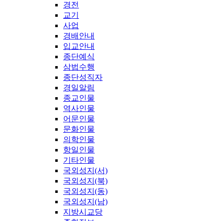
경전
교기
사업
경배안내
입교안내
종단예식
삼법수행
종단성직자
경일알림
종교인물
역사인물
어문인물
문화인물
의학인물
항일인물
기타인물
국외성지(서)
국외성지(북)
국외성지(동)
국외성지(남)
지방시교당