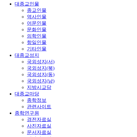
대종교인물
종교인물
역사인물
어문인물
문화인물
의학인물
항일인물
기타인물
대종교성지
국외성지(서)
국외성지(북)
국외성지(동)
국외성지(남)
지방시교당
대종교마당
종학정보
관련사이트
종학연구원
경전자료실
사진자료실
문서자료실