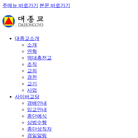
주메뉴 바로가기
본문 바로가기
대종교소개
소개
연혁
역대총전교
조직
교의
경전
교기
사업
사이버교당
경배안내
입교안내
종단예식
삼법수행
종단성직자
경일알림