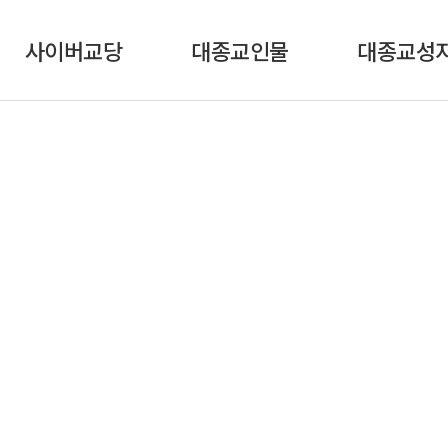
사이버교당
대종교인물
대종교성
경배안내
종교인물
국외성지(서)
입교안내
역사인물
국외성지(북)
종단예식
어문인물
국외성지(동)
삼법수행
문화인물
국외성지(남)
종단성직자
의학인물
지방시교당
경일알림
항일인물
기타인물