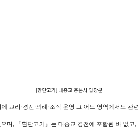
[환단고기] 대종교 총본사 입장문
이에 교리
·
경전
·
의례
·
조직 운영 그 어느 영역에서도 관
있으며
,
『
환단고기
』
는 대종교 경전에 포함된 바 없고
,