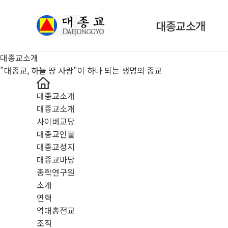
대종교소개
대종교소개
소개
"대종교, 하늘 땅 사람"이 하나 되는 생명의 종교
연혁
대종교소개
역대총전교
대종교소개
조직
사이버교당
교의
대종교인물
대종교성지
경전
대종교마당
교기
종학연구원
소개
사업
연혁
역대총전교
조직