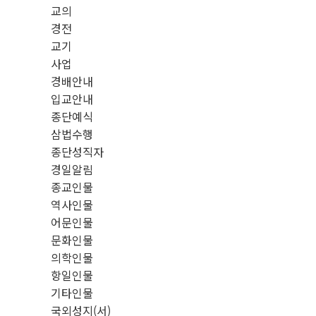
교의
경전
교기
사업
경배안내
입교안내
종단예식
삼법수행
종단성직자
경일알림
종교인물
역사인물
어문인물
문화인물
의학인물
항일인물
기타인물
국외성지(서)