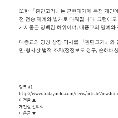
또한
『
환단고기
』
는 근현대기에 특정 개인에
전 전승 체계와 별개로 다뤄집니다
.
그럼에
게시물은 명백한 허위이며
,
대종교의 명예와
대종교의 명칭
·
상징
·
역사를
『
환단고기
』
와
민
·
형사상 법적 조치
(
정정보도 청구
,
손해배
링크 #1
http://www.todaymild.com/news/articleView.ht
이전글
▲
개천절 선의식
다음글
▼