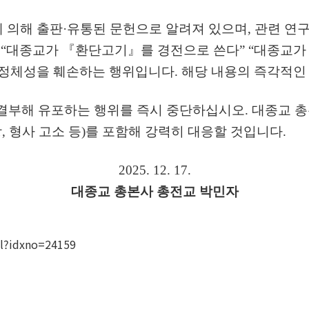
 의해 출판
·
유통된 문헌으로 알려져 있으며
,
관련 연구
도
“
대종교가
『
환단고기
』
를 경전으로 쓴다
” “
대종교
 정체성을 훼손하는 행위입니다
.
해당 내용의 즉각적인
 결부해 유포하는 행위를 즉시 중단하십시오
.
대종교 총
상
,
형사 고소 등
)
를 포함해 강력히 대응할 것입니다
.
2025. 12. 17.
대종교 총본사 총전교 박민자
ml?idxno=24159